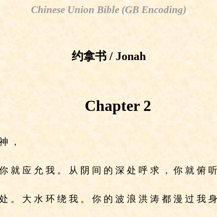
Chinese Union Bible (GB Encoding)
约拿书 / Jonah
Chapter 2
 神 ，
 你 就 应 允 我 。 从 阴 间 的 深 处 呼 求 ， 你 就 俯 听
 处 。 大 水 环 绕 我 。 你 的 波 浪 洪 涛 都 漫 过 我 