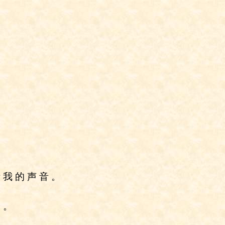
 我 的 声 音 。
身 。