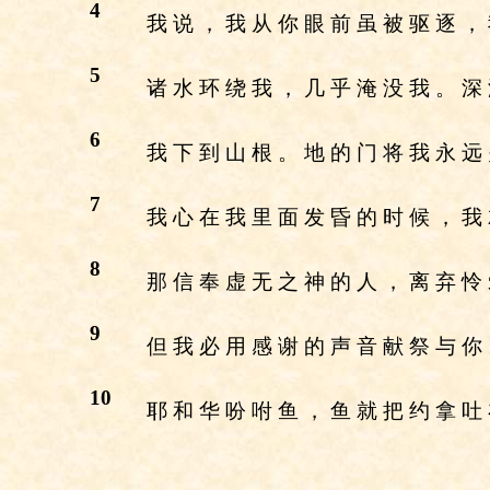
4
我 说 ， 我 从 你 眼 前 虽 被 驱 逐 ，
5
诸 水 环 绕 我 ， 几 乎 淹 没 我 。 深
6
我 下 到 山 根 。 地 的 门 将 我 永 远
7
我 心 在 我 里 面 发 昏 的 时 候 ， 我
8
那 信 奉 虚 无 之 神 的 人 ， 离 弃 怜
9
但 我 必 用 感 谢 的 声 音 献 祭 与 你
10
耶 和 华 吩 咐 鱼 ， 鱼 就 把 约 拿 吐