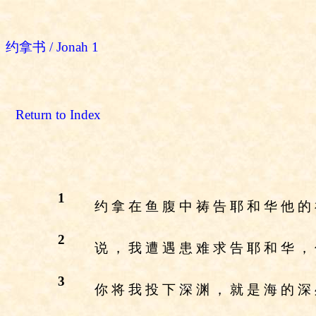
约拿书 / Jonah 1
Return to Index
1
约 拿 在 鱼 腹 中 祷 告 耶 和 华 他 的
2
说 ， 我 遭 遇 患 难 求 告 耶 和 华 ，
3
你 将 我 投 下 深 渊 ， 就 是 海 的 深