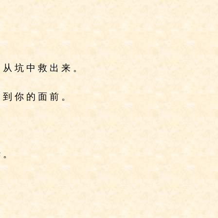
 从 坑 中 救 出 来 。
 到 你 的 面 前 。
华 。