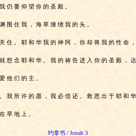
 我 仍 要 仰 望 你 的 圣 殿 。
 渊 围 住 我 ， 海 草 缠 绕 我 的 头 。
 关 住 。 耶 和 华 我 的 神 阿 ， 你 却 将 我 的 性 命 ，
 就 想 念 耶 和 华 。 我 的 祷 告 进 入 你 的 圣 殿 ， 达
 爱 他 们 的 主 。
 。 我 所 许 的 愿 ， 我 必 偿 还 。 救 恩 出 于 耶 和 
 在 旱 地 上 。
约拿书 / Jonah 3