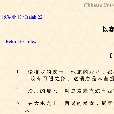
Chinese Unio
以赛亚书 / Isaiah 22
以赛亚
Return to Index
C
1
论 推 罗 的 默 示 。 他 施 的 船 只 ， 都
， 没 有 可 进 之 路 。 这 消 息 是 从 基 
2
沿 海 的 居 民 ， 就 是 素 来 靠 航 海 西
3
在 大 水 之 上 ， 西 曷 的 粮 食 ， 尼 罗
头 。