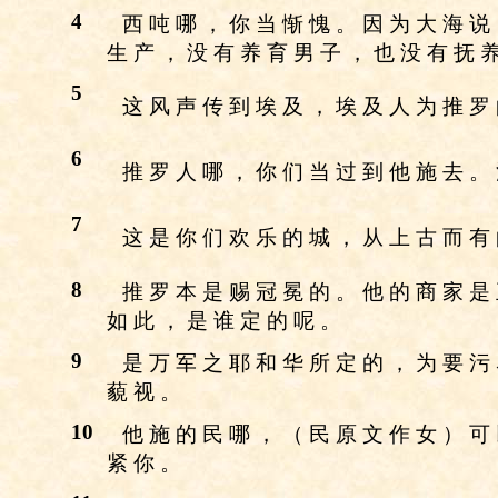
4
西 吨 哪 ， 你 当 惭 愧 。 因 为 大 海 说
生 产 ， 没 有 养 育 男 子 ， 也 没 有 抚 
5
这 风 声 传 到 埃 及 ， 埃 及 人 为 推 罗
6
推 罗 人 哪 ， 你 们 当 过 到 他 施 去 。
7
这 是 你 们 欢 乐 的 城 ， 从 上 古 而 有
8
推 罗 本 是 赐 冠 冕 的 。 他 的 商 家 是
如 此 ， 是 谁 定 的 呢 。
9
是 万 军 之 耶 和 华 所 定 的 ， 为 要 污
藐 视 。
10
他 施 的 民 哪 ， （ 民 原 文 作 女 ） 可
紧 你 。