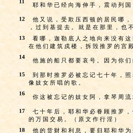
11
耶 和 华 已 经 向 海 伸 手 ， 震 动 列 国
12
他 又 说 ， 受 欺 压 西 顿 的 居 民 哪 ，
， 过 到 基 提 去 。 就 是 在 那 里 ， 也 
13
看 哪 ， 迦 勒 底 人 之 地 向 来 没 有 这
在 他 们 建 筑 戍 楼 ， 拆 毁 推 罗 的 宫 
14
他 施 的 船 只 都 要 哀 号 。 因 为 你 们
15
到 那 时 推 罗 必 被 忘 记 七 十 年 ， 照
像 妓 女 所 唱 的 歌 。
16
你 这 被 忘 记 的 妓 女 阿 ， 拿 琴 周 流
17
七 十 年 后 ， 耶 和 华 必 眷 顾 推 罗 ，
的 万 国 交 易 。 （ 原 文 作 行 淫 ）
18
他 的 货 财 和 利 息 ， 要 归 耶 和 华 为