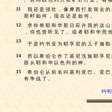
11
我 还 是 强 壮 ， 像 摩 西 打 发 我 去 的
那 时 如 何 ， 现 在 还 是 如 何 。
12
求 你 将 耶 和 华 那 日 应 许 我 的 这 山
， 你 也 曾 听 见 了 。 或 者 耶 和 华 照 他
13
于 是 约 书 亚 为 耶 孚 尼 的 儿 子 迦 勒
14
所 以 希 伯 仑 作 了 基 尼 洗 族 耶 孚 尼
跟 从 耶 和 华 以 色 列 的 神 。
15
希 伯 仑 从 前 名 叫 基 列 亚 巴 。 亚 巴
有 争 战 了 。
约书亚记