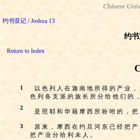
Chinese Unio
约书亚记 / Joshua 13
约书亚
Return to Index
C
1
以 色 列 人 在 迦 南 地 所 得 的 产 业 ，
色 列 各 支 派 的 族 长 所 分 给 他 们 的 
2
是 照 耶 和 华 藉 摩 西 所 吩 咐 的 ， 把
3
原 来 ， 摩 西 在 约 旦 河 东 已 经 把 产
把 产 业 分 给 利 未 人 。