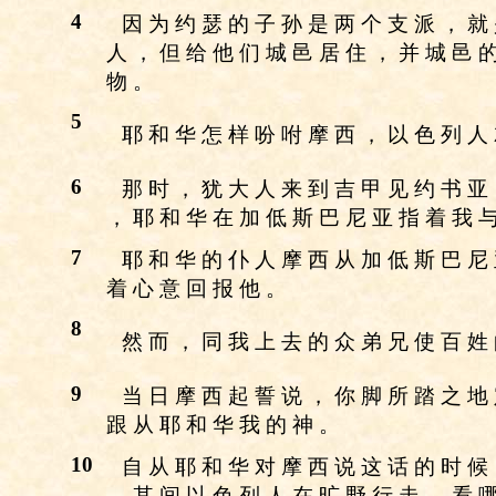
4
因 为 约 瑟 的 子 孙 是 两 个 支 派 ， 就
人 ， 但 给 他 们 城 邑 居 住 ， 并 城 邑 的
物 。
5
耶 和 华 怎 样 吩 咐 摩 西 ， 以 色 列 人
6
那 时 ， 犹 大 人 来 到 吉 甲 见 约 书 亚
， 耶 和 华 在 加 低 斯 巴 尼 亚 指 着 我 与
7
耶 和 华 的 仆 人 摩 西 从 加 低 斯 巴 尼
着 心 意 回 报 他 。
8
然 而 ， 同 我 上 去 的 众 弟 兄 使 百 姓
9
当 日 摩 西 起 誓 说 ， 你 脚 所 踏 之 地
跟 从 耶 和 华 我 的 神 。
10
自 从 耶 和 华 对 摩 西 说 这 话 的 时 候
。 其 间 以 色 列 人 在 旷 野 行 走 。 看 哪