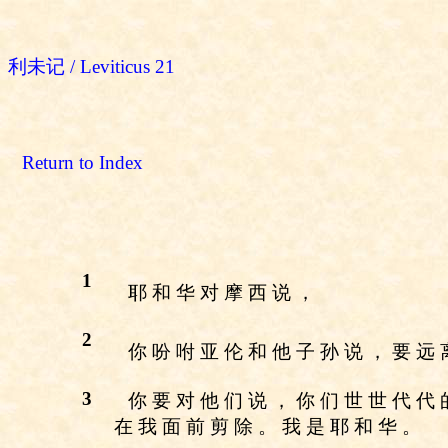
利未记 / Leviticus 21
Return to Index
1
耶 和 华 对 摩 西 说 ，
2
你 吩 咐 亚 伦 和 他 子 孙 说 ， 要 远 
3
你 要 对 他 们 说 ， 你 们 世 世 代 代 
在 我 面 前 剪 除 。 我 是 耶 和 华 。