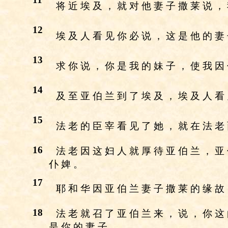
将 近 埃 及 ， 就 对 他 妻 子 撒 莱 说 ，
12
埃 及 人 看 见 你 必 说 ， 这 是 他 的 妻
13
求 你 说 ， 你 是 我 的 妹 子 ， 使 我 因
14
及 至 亚 伯 兰 到 了 埃 及 ， 埃 及 人 看
15
法 老 的 臣 宰 看 见 了 她 ， 就 在 法 老
16
法 老 因 这 妇 人 就 厚 待 亚 伯 兰 ， 亚
仆 婢 。
17
耶 和 华 因 亚 伯 兰 妻 子 撒 莱 的 缘 故
18
法 老 就 召 了 亚 伯 兰 来 ， 说 ， 你 这
是 你 的 妻 子 ，